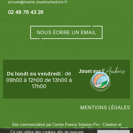
accueil@mairie-jouetsurlaubois.fr
02 48 76 43 26
NOUS ÉCRIRE UN EMAIL
Du lundi au vendredi
de
:
09h00 à 12h00 de 13h00 à
17h00
MENTIONS LÉGALES
Site commercialisé par Centre France Solution Pro
-
Création et
hébergement du site Internet réalisé par Net15
-
Site administrable CMS
Ce site utilise des cookies afin de mesurer