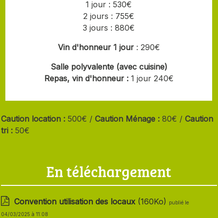
1 jour : 530€
2 jours : 755€
3 jours : 880€
Vin d'honneur 1 jour
: 290€
Salle polyvalente (avec cuisine)
Repas, vin d'honneur :
1 jour 240€
Caution location :
500€ /
Caution Ménage :
80€ /
Caution
tri :
50€
En téléchargement
Convention utilisation des locaux
(160Ko)
publié le
04/03/2025 à 11:08