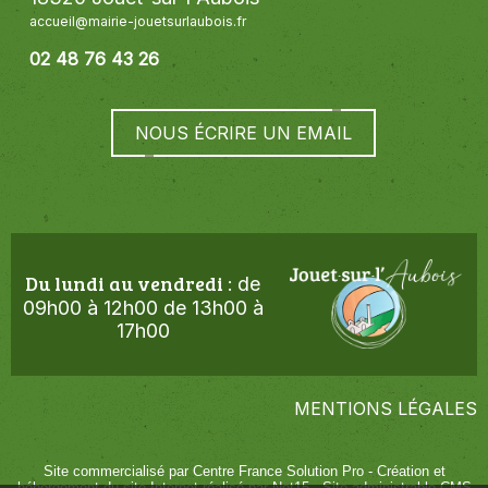
accueil@mairie-jouetsurlaubois.fr
02 48 76 43 26
NOUS ÉCRIRE UN EMAIL
Du lundi au vendredi
de
:
09h00 à 12h00 de 13h00 à
17h00
MENTIONS LÉGALES
Site commercialisé par Centre France Solution Pro
-
Création et
hébergement du site Internet réalisé par Net15
-
Site administrable CMS