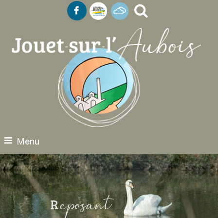
Menu
eposant
R